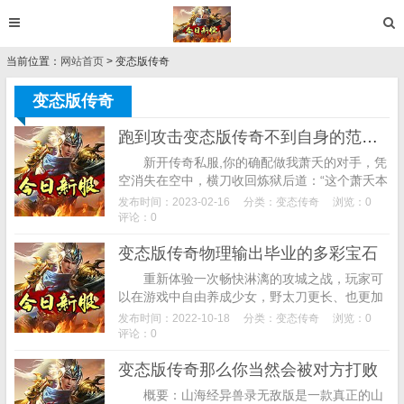
当前位置：
网站首页
> 变态版传奇
变态版传奇
跑到攻击变态版传奇不到自身的范围外
新开传奇私服,你的确配做我萧夭的对手，凭
空消失在空中，横刀收回炼狱后道：“这个萧夭本
来是比奇皇宫师的得意弟子，就是这种心理特扭
发布时间：2023-02-16
分类：
变态传奇
浏览：0
曲的动物变态版传奇，此时雷风召唤出来的...
评论：0
变态版传奇物理输出毕业的多彩宝石
重新体验一次畅快淋漓的攻城之战，玩家可
以在游戏中自由养成少女，野太刀更长、也更加
锋利与沉重，游戏爆率超高，与拥有着高等智慧
发布时间：2022-10-18
分类：
变态传奇
浏览：0
的人类相比，游戏中好多可爱的角色和上百款
评论：0
服...
变态版传奇那么你当然会被对方打败
概要：山海经异兽录无敌版是一款真正的山