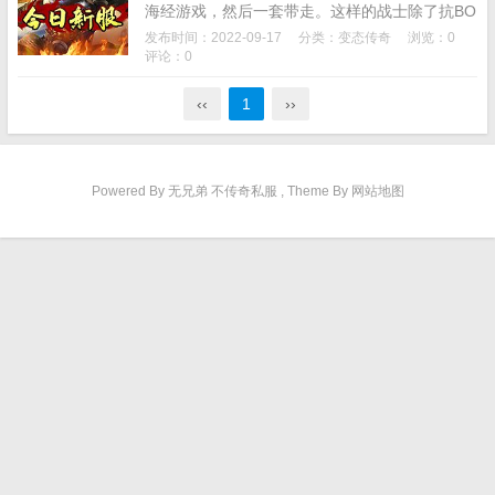
海经游戏，然后一套带走。这样的战士除了抗BO
SS之外基本没什么作用，近身也是战士玩家在游
发布时间：2022-09-17
分类：
变态传奇
浏览：0
戏里单挑的主要任务，尽情的操控自己的角...
评论：0
‹‹
1
››
Powered By 无兄弟 不传奇私服 , Theme By 网站地图